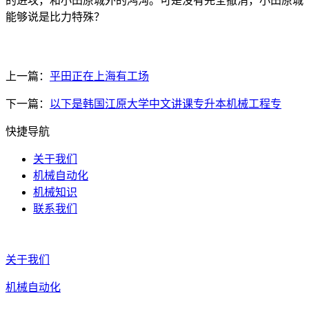
的进攻，和小田原城外的鸿沟。可是没有完全撤消，小田原城
能够说是比力特殊？
上一篇：
平田正在上海有工场
下一篇：
以下是韩国江原大学中文讲课专升本机械工程专
快捷导航
关于我们
机械自动化
机械知识
联系我们
关于我们
机械自动化