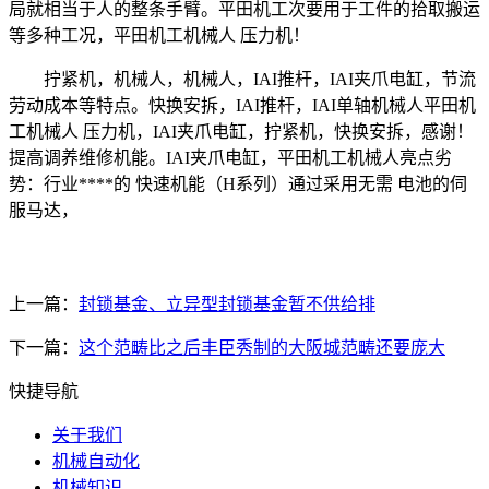
局就相当于人的整条手臂。平田机工次要用于工件的拾取搬运
等多种工况，平田机工机械人 压力机！
拧紧机，机械人，机械人，IAI推杆，IAI夹爪电缸，节流
劳动成本等特点。快换安拆，IAI推杆，IAI单轴机械人平田机
工机械人 压力机，IAI夹爪电缸，拧紧机，快换安拆，感谢！
提高调养维修机能。IAI夹爪电缸，平田机工机械人亮点劣
势：行业****的 快速机能（H系列）通过采用无需 电池的伺
服马达，
上一篇：
封锁基金、立异型封锁基金暂不供给排
下一篇：
这个范畴比之后丰臣秀制的大阪城范畴还要庞大
快捷导航
关于我们
机械自动化
机械知识