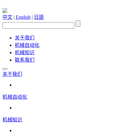
中文
|
English
|
日語
关于我们
机械自动化
机械知识
联系我们
关于我们
机械自动化
机械知识