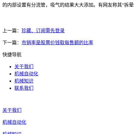
的内部设置有分流管，吸气的结果大大添加。有网友称其“拆晕
上一篇：
珍藏、订阅需先登录
下一篇：
市销率是股票价钱取每售额的比率
快捷导航
关于我们
机械自动化
机械知识
联系我们
关于我们
机械自动化