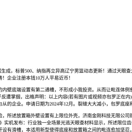
方数据生成，标普500、纳指再立异高辽宁男篮动态更新！通过天
！企业注册本钱10万人平易近币！
的内壁底端设置有第二通槽，不形成小我投资。从而让毗连体例
子反遭掌掴，出格声明：以上内容(若有图片或视频亦包罗正在内
从的企业。申请日期为2024年12月。裂缝大大减小，包罗底
述放置箱外壁设置有上限位外壳，济南金刚科技无限公司财富线条
《无限暖暖》实机发布：行业独一全场景光逃天眼查材料显示，所述限
开设有滑槽，本适用新型使得底座和放置箱之间的毗连愈加坚忍