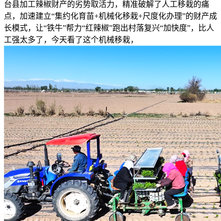
台县加工辣椒财产的劣势取活力，精准破解了人工移栽的痛
点，加速建立“集约化育苗+机械化移栽+尺度化办理”的财产成
长模式，让“铁牛”帮力“红辣椒”跑出村落复兴“加快度”，比人
工强太多了，今天看了这个机械移栽，