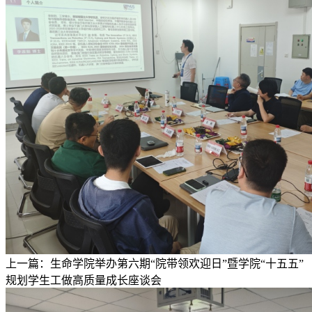
上一篇：生命学院举办第六期“院带领欢迎日”暨学院“十五五”
规划学生工做高质量成长座谈会