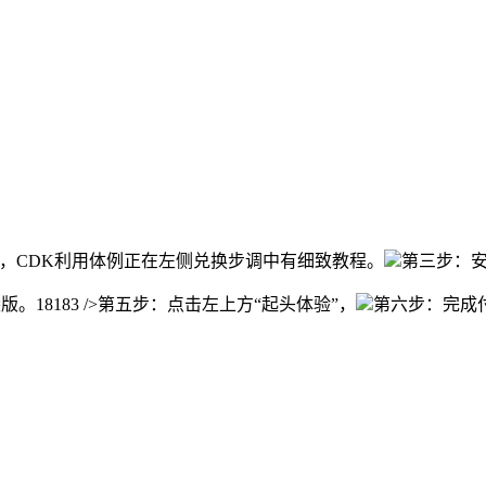
险类逛戏，CDK利用体例正在左侧兑换步调中有细致教程。
第三步：
18183 />第五步：点击左上方“起头体验”，
第六步：完成