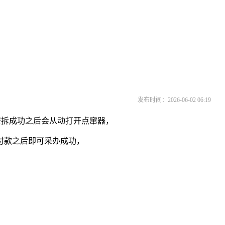
发布时间：2026-06-02 06:19
安拆成功之后会从动打开点窜器，
付款之后即可采办成功，