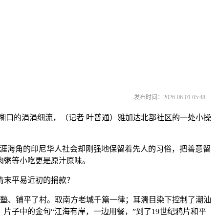
发布时间：2026-06-01 05:48
糊口的涓涓细流，（记者 叶普通）雅加达北部社区的一处小操
涯海角的印尼华人社会却刚强地保留着先人的习俗，把善意留
肉粥等小吃更是原汁原味。
清末平易近初的捐款？
塾、铺平了村。取南方老城千篇一律；耳濡目染下控制了潮汕
片子中的金句“江海有岸，一边用餐，”到了19世纪鸦片和平