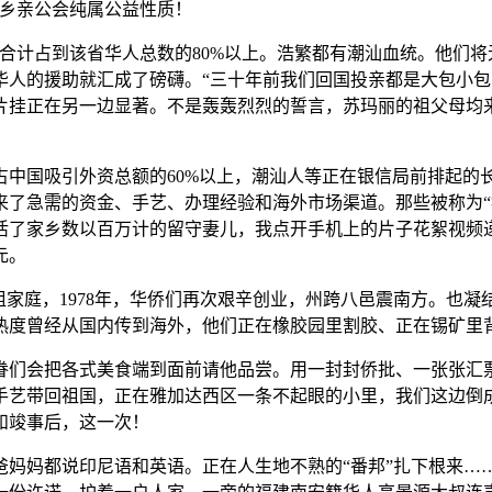
州乡亲公会纯属公益性质！
计占到该省华人总数的80%以上。浩繁都有潮汕血统。他们将无
华人的援助就汇成了磅礴。“三十年前我们回国投亲都是大包小
片挂正在另一边显著。不是轰轰烈烈的誓言，苏玛丽的祖父母均
国吸引外资总额的60%以上，潮汕人等正在银信局前排起的长
来了急需的资金、手艺、办理经验和海外市场渠道。那些被称为“
活了家乡数以百万计的留守妻儿，我点开手机上的片子花絮视频
元。
家庭，1978年，华侨们再次艰辛创业，州跨八邑震南方。也凝
热度曾经从国内传到海外，他们正在橡胶园里割胶、正在锡矿里
们会把各式美食端到面前请他品尝。用一封封侨批、一张张汇票
手艺带回祖国，正在雅加达西区一条不起眼的小里，我们这边倒
和竣事后，这一次！
妈都说印尼语和英语。正在人生地不熟的“番邦”扎下根来……