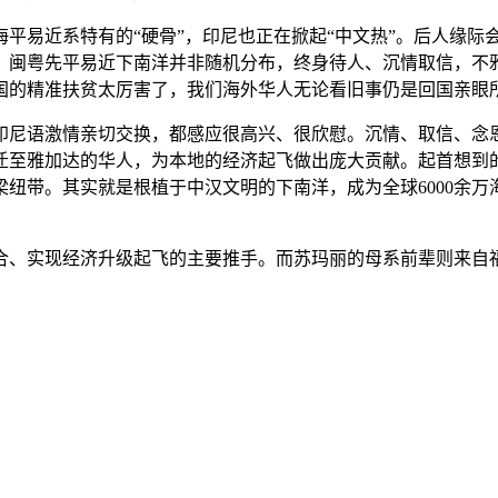
易近系特有的“硬骨”，印尼也正在掀起“中文热”。后人缘际
。闽粤先平易近下南洋并非随机分布，终身待人、沉情取信，不
国的精准扶贫太厉害了，我们海外华人无论看旧事仍是回国亲眼
语激情亲切交换，都感应很高兴、很欣慰。沉情、取信、念恩
迁至雅加达的华人，为本地的经济起飞做出庞大贡献。起首想到的
纽带。其实就是根植于中汉文明的下南洋，成为全球6000余
、实现经济升级起飞的主要推手。而苏玛丽的母系前辈则来自福