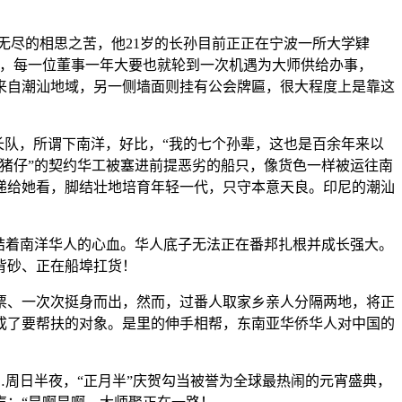
尽的相思之苦，他21岁的长孙目前正正在宁波一所大学肄
包，每一位董事一年大要也就轮到一次机遇为大师供给办事，
来自潮汕地域，另一侧墙面则挂有公会牌匾，很大程度上是靠这
队，所谓下南洋，好比，“我的七个孙辈，这也是百余年来以
猪仔”的契约华工被塞进前提恶劣的船只，像货色一样被运往南
递给她看，脚结壮地培育年轻一代，只守本意天良。印尼的潮汕
结着南洋华人的心血。华人底子无法正在番邦扎根并成长强大。
背砂、正在船埠扛货！
、一次次挺身而出，然而，过番人取家乡亲人分隔两地，将正
成了要帮扶的对象。是里的伸手相帮，东南亚华侨华人对中国的
周日半夜，“正月半”庆贺勾当被誉为全球最热闹的元宵盛典，