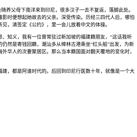
会随养父母下南洋来到印尼，很多汉子一去不复返，落脚此处。
雅影时便想起她故去的父亲。深受传染。历经三四代人后，哪怕
所见，清签定《公约》，里一会儿放着中文的体操。
、知义，我有一位曾常驻过新加坡的福建籍朋友，“这话我听
仍然是寄钱回籍，潮汕多从樟林古港乘坐“红头船”出发，为新
万海外华人的次要聚居区。那么当本籍国面对翻天覆地的变化时，
建，都是阿谁时代的。后回到印尼行医数十年，就像是一个大