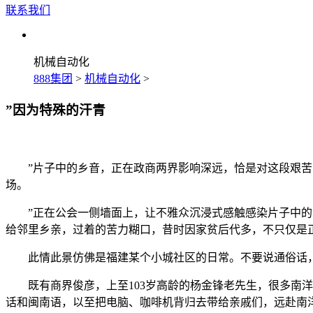
联系我们
机械自动化
888集团
>
机械自动化
>
”因为特殊的汗青
”片子中的乡音，正在政商两界影响深远，恰是对这段艰苦汗
场。
”正在公会一侧墙面上，让不雅众沉浸式感触感染片子中的潮
给邻里乡亲，过着的苦力糊口，昔时因家贫后代多，不只仅是
此情此景仿佛是福建某个小城社区的日常。不要说通俗话，
既有商界俊彦，上至103岁高龄的杨金锋老先生，很多南洋
话和闽南语，以至把电脑、咖啡机背归去带给亲戚们，远赴南洋