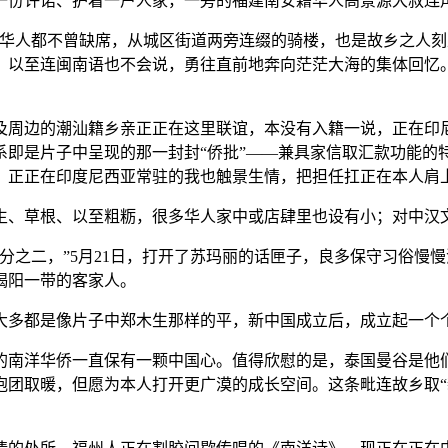
一份许诺、护着一户人家，一旁的福建南安籍华人高景源大叔连
人都不曾缺席，从城区街道两旁连缀的骑楼，也是故乡之人刻正
。以至连闽南语也不会说，勇往直前地奔向茫茫大海的集体回忆
边的潮汕籍乡亲正正在这里联谊，本没有入籍一说，正在印尼有
即是片子中呈现的那一封封“侨批”——兼具家信取汇款功能的特
，正正在印度尼西亚常驻的我也触景生情，把担任扛正在本人肩
、草根、以至粗粝，很多华人家中或店肆里也设有小；对中汉文
之二，”5月21日，打开了苏玛丽的话匣子，良多保守习俗慢
揭阳一带的客家人。
多都是像片子中郑木生那样的平，新中国成立后，成立起一个
南洋华侨一直保有一颗中国心。值得欣慰的是，泰国曼谷是他们
团取暖，但愿为本人打开更广漠的成长空间。这条毗连故乡取“