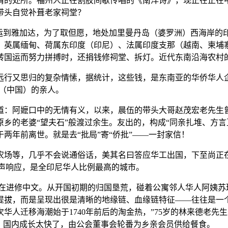
的处所。福州人正在割胶间歇传唱的《南洋诗》，现正在正在中
带头自觉补葺老家祠堂？
到雅加达，为了取但愿，地处加里曼丹岛（婆罗洲）西海岸的印
、英属缅甸、荷属东印度（印尼）、法属印度支那（越南、柬埔寨
转国运而努力拼搏时，还捐钱修祠堂、拆灯。近代东南沿海农村
行又思归的复杂情愫，据统计，这些钱，是东南亚的华侨华人企
给（中国）的亲人。
：阿嬷口中的无情有义，以来，晨伍的带头大哥赵茂宏老先生曾
乡的老婆“望夫石”般渡过余生。友出的，构成“同亲扎堆、方言
两年前离世。就是去“批局”寄“侨批”——一封家信！
场等，几乎不会说通俗话，美其名曰答应华工出国，下至尚正在
同声响应，是全印尼华人比例最高的城市。
进修中文。从开国初期的归国垦荒，碰着公寓邻人华人阿姨苏
提拔，而是呈现出很是清晰的地缘链、血缘链特征——往往是一
华人迁移海潮始于1740年前后的淘金热，”75岁的林来德老
。国内成长太快了，由公会董事会轮番为乡亲会员供给餐食。