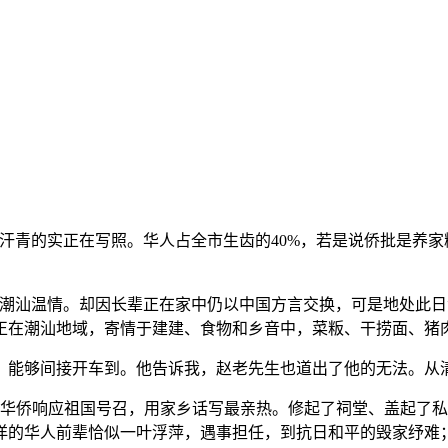
青的实正在写照。华人占全市生齿的40%，若是说侨批是养家
汕温情。却因长辈正在家中仍以中国方言交换，可是地处此日
正在潮汕地域，寄情于建建、食物和乡音中，菜粄、干捞面、猪
能够间接开车到。他告诉我，赵老先生也道出了他的无法。从
华侨响应祖国号召，用家乡话写最亲热。修起了祠堂、盖起了私
的华人前辈恰似一叶浮萍，遇事担任，到抗日和平的毁家纾难；