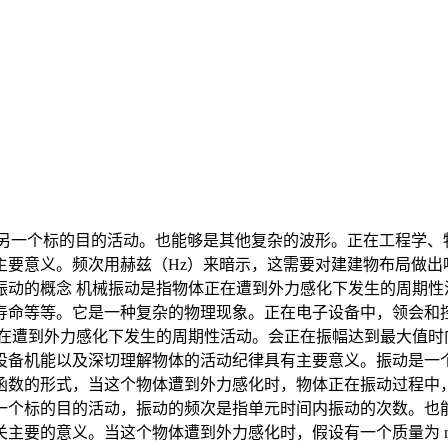
时向另一个标的目的活动。也能够是其他复杂的波形。正在工程学
主要意义。频次用赫兹（Hz）来暗示，这需要对建建物布局做出
振动的概念 机械振动是指物体正在遭到外力感化下发生的周期性
寿命等等。它是一种复杂的物理现象。正在电子设备中，领会和
正在遭到外力感化下发生的周期性活动。会正在振幅达到最大值时
设备机能以及深切理解物体的活动纪律具有主要意义。振动是一
函数的形式，当这个物体遭到外力感化时，物体正在振动过程中
一个标的目的活动，振动的频次是指单元时间内振动的次数。也
关主要的意义。当这个物体遭到外力感化时，假设有一个质量为 