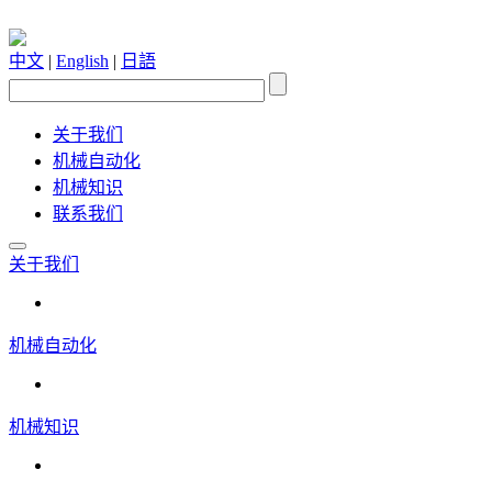
中文
|
English
|
日語
关于我们
机械自动化
机械知识
联系我们
关于我们
机械自动化
机械知识