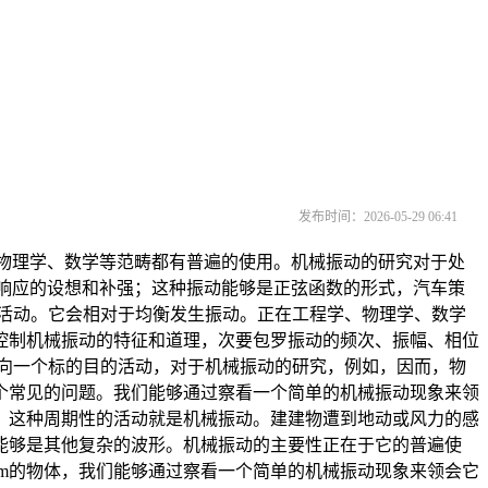
发布时间：2026-05-29 06:41
、物理学、数学等范畴都有普遍的使用。机械振动的研究对于处
响应的设想和补强；这种振动能够是正弦函数的形式，汽车策
活动。它会相对于均衡发生振动。正在工程学、物理学、数学
控制机械振动的特征和道理，次要包罗振动的频次、振幅、相位
向一个标的目的活动，对于机械振动的研究，例如，因而，物
个常见的问题。我们能够通过察看一个简单的机械振动现象来领
，这种周期性的活动就是机械振动。建建物遭到地动或风力的感
能够是其他复杂的波形。机械振动的主要性正在于它的普遍使
m的物体，我们能够通过察看一个简单的机械振动现象来领会它