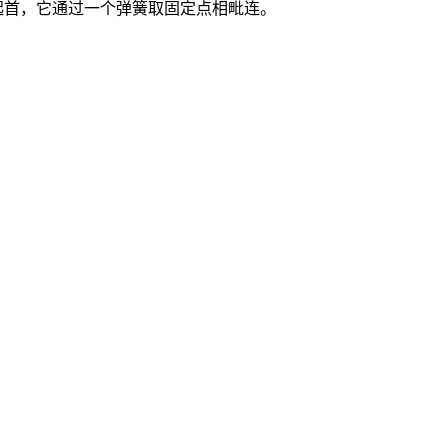
.起首，它通过一个弹簧取固定点相毗连。