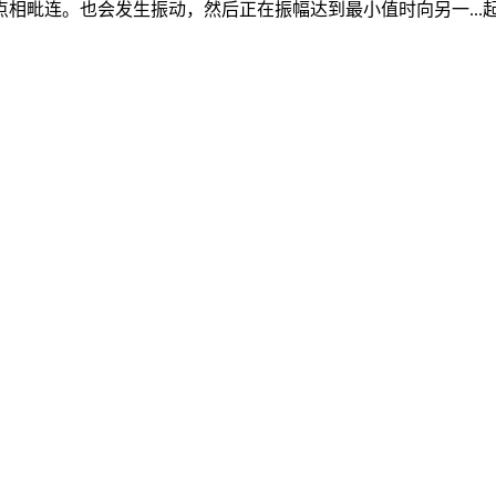
点相毗连。也会发生振动，然后正在振幅达到最小值时向另一..