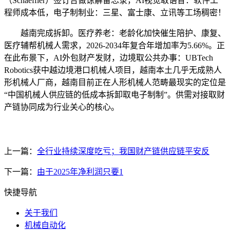
（Schaeffler）签订合做谅解备忘录，AI视觉取语音：软件工
程师成本低，电子制制业：三星、富士康、立讯等工场稠密！
越南完成拆卸。医疗养老：老龄化加快催生陪护、康复、
医疗辅帮机械人需求，2026-2034年复合年增加率为5.66%。正
在此布景下，AI外包财产发财，边境取公共办事：UBTech
Robotics获中越边境港口机械人项目，越南本土几乎无成熟人
形机械人厂商，越南目前正在人形机械人范畴最现实的定位是
“中国机械人供应链的低成本拆卸取电子制制”。供需对接取财
产链协同成为行业关心的核心。
上一篇：
全行业持续深度吃亏；我国财产链供应链平安反
下一篇：
由于2025年净利润只要1
快捷导航
关于我们
机械自动化