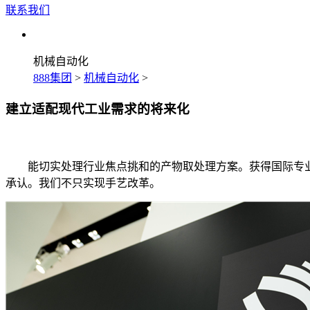
联系我们
机械自动化
888集团
>
机械自动化
>
建立适配现代工业需求的将来化
能切实处理行业焦点挑和的产物取处理方案。获得国际专业评
承认。我们不只实现手艺改革。