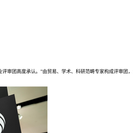
审团高度承认。”由贸易、学术、科研范畴专家构成评审团，