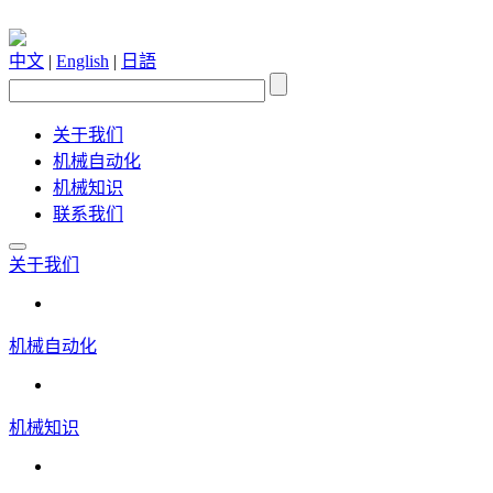
中文
|
English
|
日語
关于我们
机械自动化
机械知识
联系我们
关于我们
机械自动化
机械知识