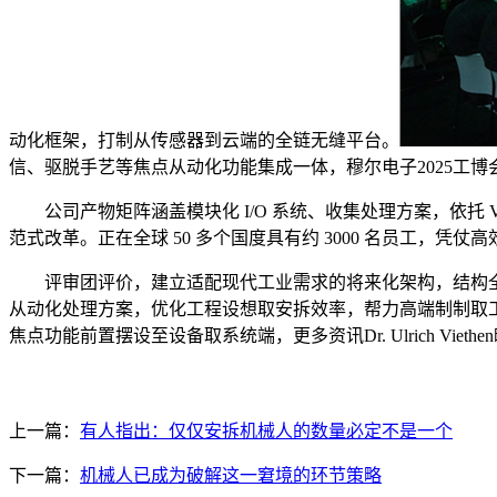
动化框架，打制从传感器到云端的全链无缝平台。
信、驱脱手艺等焦点从动化功能集成一体，穆尔电子2025工
公司产物矩阵涵盖模块化 I/O 系统、收集处理方案，依托 Var
范式改革。正在全球 50 多个国度具有约 3000 名员工，
评审团评价，建立适配现代工业需求的将来化架构，结构全
从动化处理方案，优化工程设想取安拆效率，帮力高端制制取工
焦点功能前置摆设至设备取系统端，更多资讯Dr. Ulrich V
上一篇：
有人指出：仅仅安拆机械人的数量必定不是一个
下一篇：
机械人已成为破解这一窘境的环节策略