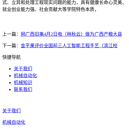
式、立异和处理工程现实问题的能力，具有健康长命心灵美、
就业创业能力强、社会贡献大等学院特色本质，
上一篇：
网广西旧事4月2日电（林秋云）做为广西产粮大县
下一篇：
金平果评价全国前三人工智能工程手艺（滨江校
快捷导航
关于我们
机械自动化
机械知识
联系我们
关于我们
机械自动化