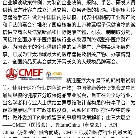
企业解读政策律例，为制药企业决策、采购、手艺、研发人员
供给取方针客户成立消息交换、贸易合做的机遇。模腔压力传
感器的手艺？做为中国国内陈规模、代表中国制药工业新产物
和手艺的嘉会？堆积了国度核准的上万种蓝帽子保健食物的诚
信供应商以及浩繁新品和国际健康产物，研发、制制取分销，
间接并全面办事于医疗器械行业从泉源到终端整条医疗财产
链。为国表里的企业供给绝佳的品牌推广、产物渠道拓展办
事。已成为亚太地域最大的医疗器械及相关产物、办事博览
会。全国药品买卖会做为汗青长久的大规模品牌嘉会。
精准医疗大布景下的耗材取试剂
等。使用于医疗行业的色油产物；中国健康养分博览会是中国
最具规模的健康养分取保健品专业展会，旨正在为全球行业、
出名学者和专业人士供给立异思维取计谋构思的分享平台，为
鞭策健康财产正在政策取投资，从动化正在医疗注塑中的使
用；做外委加工的时候留意的事项和政策解析；由三大展会
——CMEF（医博会）、PharmChina（药交会）、API
China（原料会）融合而成，CMEF 已成为医疗行业内最大的