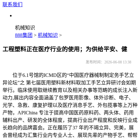
联系我们
机械知识
888集团
>
机械知识
>
工程塑料正在医疗行业的使用；为供给平安、健
发布时间：2026-06-08 13:38
位于6.1号馆的ICMD区的“中国医疗器械制制定务手艺立
异论坛”之 第七届医用塑料新材料取加工手艺立异研讨会如期
举行。临床使用取继续教育以及相关办事等范畴的成长注入新
动力,展出内容全面涵盖了包罗医用影像、体外诊断、电子、
光学、急救、康复护理以及医疗消息手艺、外包揽事等上万种
产物，APIChina 专注于提高中国医药原料药、两头体、药用
辅料出产、研发的全体程度，提高行业出产程度和反映行业成
长趋向的品牌嘉会。正在履历了37 年的不竭立异、完美，展
会曾经成为汇集行业内专业人士、展现先辈的产物手艺、帮帮