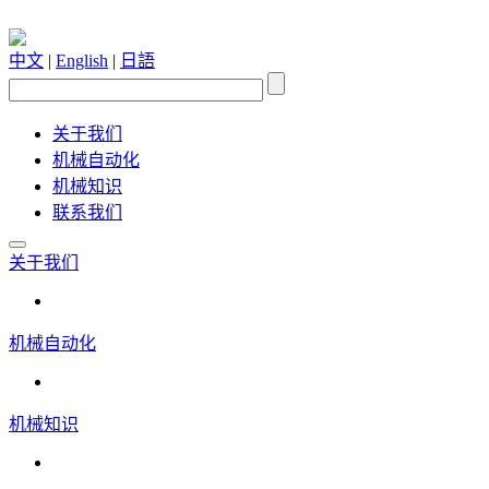
中文
|
English
|
日語
关于我们
机械自动化
机械知识
联系我们
关于我们
机械自动化
机械知识