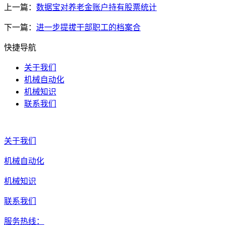
上一篇：
数据宝对养老金账户持有股票统计
下一篇：
进一步提拔干部职工的档案合
快捷导航
关于我们
机械自动化
机械知识
联系我们
关于我们
机械自动化
机械知识
联系我们
服务热线：