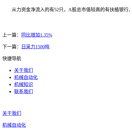
从力资金净流入的有52只，A股总市值较高的有扶植银行、沪电
上一篇：
同比增加1.35%
下一篇：
日采力1500吨
快捷导航
关于我们
机械自动化
机械知识
联系我们
关于我们
机械自动化