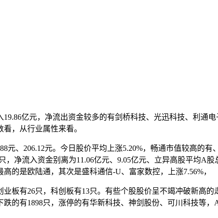
9.86亿元，净流出资金较多的有剑桥科技、光迅科技、利通
数看，从行业属性来看。
88元、206.12元。今日股价平均上涨5.20%，畅通市值较高的
的有34只，净流入资金别离为11.06亿元、9.05亿元、立异高股平均A
最高的是欧陆通，其次是盛科通信-U、富家数控，上涨7.56%，
板有26只，科创板有13只。有些个股股价呈不竭冲破新高的
898只，涨停的有华新科技、神剑股份、可川科技等，A股总市值为34