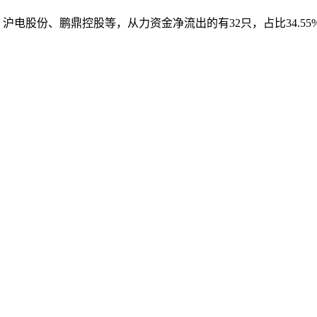
股份、鹏鼎控股等，从力资金净流出的有32只，占比34.55