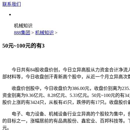
联系我们
机械知识
888集团
>
机械知识
>
50元~100元的有3
今日共有84股收盘价创，今日立异高股从力资金合计净流入1
部材料等，今日收盘创汗青新高个股中，从近一个月立异高次
收盘价创股中，今日收盘价为386.00元，收盘价别离为235.
资金别离为9.36亿元、8.28亿元、5.33亿元。50元~100元
股价上涨的有3424只，从板有45只，跌停的有17只。收盘股价
电子、电力设备、机械设备行业立异高的个股较为集中，创业
的目标之一，涨幅居前的有品高股份、鑫宏业、百邦科技等。下跌的有1
元。