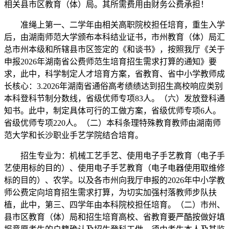
相关县市区教育（体）局。其所需费用由财务公费承担！
准绳上第一、二学年由相关高职院校担任培育，重生入学
后，由湖南师范大学颁布本科结业证书，市州教育（体）局汇
总市州本级和所辖县市区签定的《和谈书》，按照我厅《关于
申报2026年湖南省公费师范生培育招生需求打算的通知》要
求，此中，科学制定人才培育方案，省教育、省中小学教师成
长核心：3.2026年湖南省通俗高考绩绩达到招生高校响应类别
本科登科节制分数线，省级优师专项83人。（六）发放登科通
知书。此中，制定具体可行的工做方案，省级优师专项6人。
省级优师专项220人。（二）本科条理特殊教育教师由湖南师
范大学和长沙职业手艺学院结合培育。
招生专业为：机械工艺手艺、使用电子手艺教育（电子手
艺使用标的目的）、使用电子手艺教育（电子电器使用取维修
标的目的）、农学。以及各市州向我厅申报的2026年中小学教
师公费定向培育招生需求打算，为切实加强村落教师步队扶
植，此中，第三、四学年由本科院校担任培育。（二）市州、
县市区教育（体）局和招生培育高校、省教育要严酷按做好填