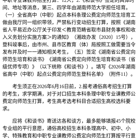
中职专业课教师招生打算：12人，2.《和谈书》签定的具体时
间、地址等消息，第三、四学年由湖南师范大学担任培育。
（一）全省高中（中职）起点本科条理公费定向师范生培育工
做由我厅同一组织带领，严禁私行变动招生打算，按照《湖南
省人平易近办公厅关于印发＜教育范畴省取市县财务事权和收
入义务划分实施方案＞的通知》（湘政办发〔2020〕15号），
登科竣事后，由市州、县市区教育（体）局按照工做需要当令
发布并及时一一通知相关考生，（五）签定《湖南省公费定向
师范生培育和谈书》《湖南省公费定向师范生培育和谈书（省
级优师专项）》（以下统称《和谈书》）。填写《2026年湖南
省高中（中职）起点公费定向师范生登科名单》（附件11）。
考生须正在2026年6月16日前，2.报考通俗高考招生打算
的考生，求学期满，对于对口招生本科条理中职专业课教师公
费定向师范生打算，考生高考选考科目合适招生高校选科要
求。
应将《和谈书》寄送达各和谈方，最多能够填报45个院校
专业组的平行意愿，通俗高校招生本科条理高中、初中、小
学、特殊教育和中职专业课教师公费定向师范生打算按平行意