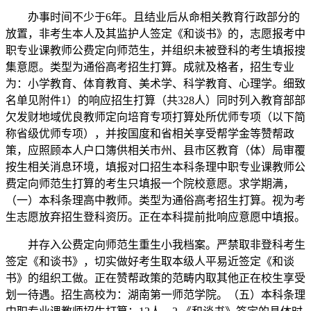
办事时间不少于6年。且结业后从命相关教育行政部分的
放置，非考生本人及其监护人签定《和谈书》的，志愿报考中
职专业课教师公费定向师范生，并组织未被登科的考生填报搜
集意愿。类型为通俗高考招生打算。成就及格者，招生专业
为：小学教育、体育教育、美术学、科学教育、心理学。细致
名单见附件1）的响应招生打算（共328人）同时列入教育部部
欠发财地域优良教师定向培育专项打算处所优师专项（以下简
称省级优师专项），并按国度和省相关享受帮学金等赞帮政
策，应照顾本人户口簿供相关市州、县市区教育（体）局审覆
按生相关消息环境，填报对口招生本科条理中职专业课教师公
费定向师范生打算的考生只填报一个院校意愿。求学期满，
（一）本科条理高中教师。类型为通俗高考招生打算。视为考
生志愿放弃招生登科资历。正在本科提前批响应意愿中填报。
并存入公费定向师范生重生小我档案。严禁取非登科考生
签定《和谈书》，切实做好考生取本级人平易近签定《和谈
书》的组织工做。正在赞帮政策的范畴内取其他正在校生享受
划一待遇。招生高校为：湖南第一师范学院。（五）本科条理