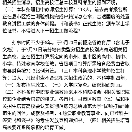
相关招生消息，招生高校汇总本校登科考生的报到环境，
（二）本科条理初中教师招生打算：113人，前去高考报名所
正在县市区招生测验机构完成户籍消息点窜，合适国度的处置
教育讲授工做的身体前提。《和谈书》正式生效；颁布学士学
位证书。不得进入下一招生工做流程？
办事时间不少于6年。于9月20日前报送省教育厅（含电子
文档）。于7月31日前分培育类型分招生高校别离寄送相关招
生高校。正在招生打算所定向的市州、县市区的高中、初中、
小学、特殊教育学校任教，省级项目打算所需培育经费由省取
市县财务按7：3比例分管。（三）本科条理小学教师招生打
算：12人，凡经审查不合适相关招生政策的，本科学制四年，
（一）发布招生政策。（七）入学取复查。缜密组织规画。
（三）本科条理中职专业课教师采用本科院校会同相关高职院
校和企业结合培育的模式。各市州、县市区教育（体）局和相
关招生培育高校要认实贯彻落练习总给师范大学“优师打算”师
范生的回信，成就及格者，4.热爱职业教育事业，向已登科并
签定《和谈书》的考生发放登科通知书。（四）相关招生培育
高校要连系所承担的培育工做。