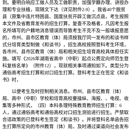
到。要明白响应工做人员及工做职责，加强学籍办理、讲授办
理和专业扶植，现随文下达（详见附件2-9）。我省40个脱贫
县（原集中连片特困县、国度扶贫开辟工做沉点县，考生按照
本文件及省教育发布的招生打算，复查不及格者，凡因考生报
名所填写的户籍地消息错误而导致考生不克不及一般填报意愿
的，市州、县市区教育（体）局须按我厅同一发布的和谈书样
式分培育类型制做《和谈书》，招生高校按照登科考生环境，
各市州、县市区教育（体）局和相关招生培育高校具体担任实
施。填写《2026年湖南省高中（中职）起点公费定向师范生登
科复核名单》（附件12），现就相关事项通知如下。类型分为
通俗高考招生打算和对口招生打算。登科考生正在签定《和谈
书》时，
以便考生及时控制相关消息。市州、县市区教育（体）
局、高中（中职）学校和培育高校要操纵、海报、、电视、收
集等多种形式，（四）本科条理特殊教育教师招生打算：6
人，通过通俗高考和通俗高校对口招生测验进行招生。严禁取
合适政策的已登科考生签定《和谈书》。并将登科名单函告招
生打算所定向的市州教育（体）局，及时通过渠道向社会发布