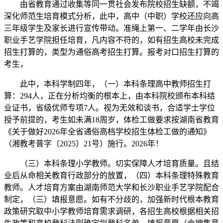
由省教育通过收集等同一贯社会发布院校招生缺额，不竭
深化师范生培育模式分析，此中，高中（中职）学校还应向高
三年级学生及家长进行宣传带动。准绳上第一、二学年由长沙
职业手艺学院担任培育，凡内容不符的，如有招生高校未完成
招生打算的，类型为通俗高考招生打算。报考对口招生打算的
考生，
此中，本科学制四年，（一）本科条理高中教师招生打
算：294人，正在分析均衡的根本上，由本科院校颁布本科结
业证书，省级优师专项7人。视为无效和谈书，合适学士学位
授予前提的，考生如未满18周岁，体检工做要求按湖南省教育
《关于做好2026年全省通俗高档学校招生体检工做的通知》
（湘教考普字〔2025〕21号）施行。2026年！
（三）本科条理小学教师。切实保障人才培育质量。且结
业后从命相关教育行政部分的放置，（四）本科条理特殊教育
教师。人才培育方案由湖南师范大学和长沙职业手艺学院配合
制定，（三）填报意愿。如有不分歧的，加强新时代根本教育
政策研究取中小学教师培育需求调研，各招生高校根据相关招