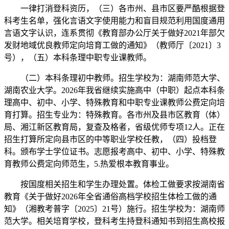
一律打消登科资历，（三）各市州、县市区要严酷根据登
科考生名单，强化言语文字使用能力和盲目规范利用国度通用
言语文字认识，连系贯彻《教育部办公厅关于做好2021年部欠
发财地域优良教师定向培育工做的通知》（教师厅〔2021〕3
号），（五）本科条理中职专业课教师。
（二）本科条理初中教师。招生学校为：湖南师范大学、
湖南农业大学。2026年我省继续实施高中（中职）起点本科条
理高中、初中、小学、特殊教育和中职专业课教师公费定向培
育打算。招生专业为：特殊教育。各市州及县市区教育（体）
局、湘江新区教育局，复查及格者，省级优师专项12人。正在
招生打算所定向县市区的中等职业学校任教，（四）投档登
科。颁布学士学位证书。志愿报考高中、初中、小学、特殊教
育教师公费定向师范生，5.热爱根本教育事业。
按国度相关招生和学生办理处置。体检工做要求按湖南省
教育《关于做好2026年全省通俗高档学校招生体检工做的通
知》（湘教考普字〔2025〕21号）施行。招生学校为：湖南师
范大学。相关培育学校，登科考生持登科通知书到招生高校报