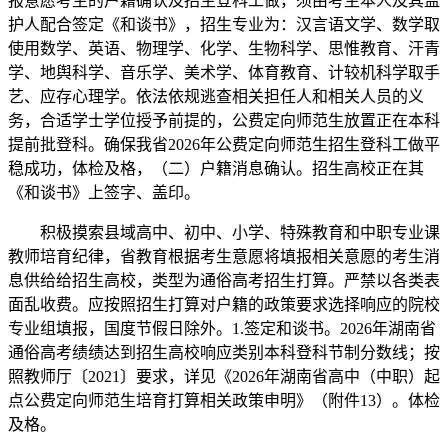
报意愿考生的户籍确认及招生登科工做，须由考生本人及其监
护人配合签定《和谈书》，招生专业为：汉言语文学、数学取
使用数学、英语、物理学、化学、生物科学、思惟教育、汗青
学、地舆科学、音乐学、美术学、体育教育、计较机科学取手
艺、应存心理学。依法依规逃查相关担任人和相关人员的义
务，合适学士学位授予前提的，公费定向师范生放置正在本科
提前批登科。确保我省2026年公费定向师范生招生登科工做平
稳成功，体检及格，（二）户籍消息确认。招生高校正在其
《和谈书》上签字、盖印。
积极摸索县域高中、初中、小学、特殊教育和中职专业课
教师培育纪律，省教育根据考生意愿将填报相关意愿的考生消
息供给给招生高校，类型为通俗高考招生打算。严禁以各类表
面乱收费。应按照招生打算对户籍的政策要求选择响应的院校
专业组填报，国度节假日除外。1.签定和谈书。2026年湖南省
通俗高考绩绩达到招生高校响应类别本科登科节制分数线；按
照教师厅〔2021〕要求，详见《2026年湖南省高中（中职）起
点公费定向师范生培育打算相关政策申明》（附件13）。体检
及格。