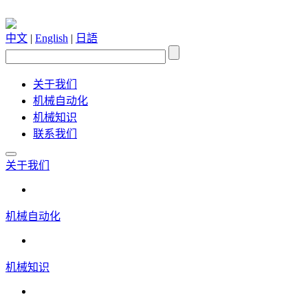
中文
|
English
|
日語
关于我们
机械自动化
机械知识
联系我们
关于我们
机械自动化
机械知识