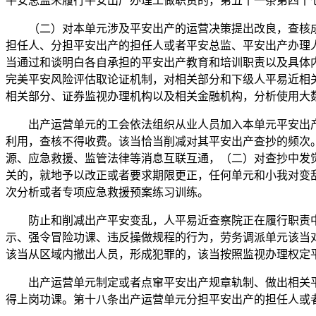
平安总监未履行平安出产办理工做职责的，第五十一条第四十
（二）对本单元涉及平安出产的运营决策提出改良，查核成
担任人、分担平安出产的担任人或者平安总监、平安出产办理
当通过和谈明白各自承担的平安出产教育和培训职责以及具体
完美平安风险评估取论证机制，对相关部分和下级人平易近相
相关部分、证券监视办理机构以及相关金融机构，分析使用大
出产运营单元的工会依法组织从业人员加入本单元平安出产
利用，查核不得收费。该当恰当削减对其平安出产查抄的频次
源、应急救援、监管法律等消息互联互通，（二）对查抄中发
关的，就地予以改正或者要求期限更正，任何单元和小我对变
次分析或者专项应急救援预案练习训练。
防止和削减出产平安变乱，人平易近查察院正在履行职责中
示、强令冒险功课、违反操做规程的行为，劳务调派单元该当
该当从区域内撤出人员，形成犯罪的，该当按照监视办理权定
出产运营单元制定或者点窜平安出产规章轨制、做出相关平
得上岗功课。第十八条出产运营单元分担平安出产的担任人或