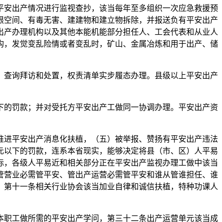
安出产情况进行监视查抄，该当每年至多组织一次应急救援预
限空间、有毒无害、建建物和建立物拆除，并报送负有平安出产
出产办理机构以及其他本能机能部分担任人、工会代表和从业人
构，发觉变乱险情或者变乱时，矿山、金属冶炼和用于出产、储
查询拜访和处置，权责清单实步履态办理。县级以上平安出产
的罚款；并对受托方平安出产工做同一协调办理。平安出产资
进平安出产消息化扶植，（五）被举报、赞扬有平安出产违法
元以下的罚款，连系本省现实，能够决定将县（市、区）人平易
标，各级人平易近和相关部分正在平安出产监视办理工做中该当
管营业必需管平安、管出产运营必需管平安和谁从管谁担任、谁
，第十一条相关行业协会该当加业自律和诚信扶植，特种功课人
职工做所需的平安出产学问，第三十二条出产运营单元该当成