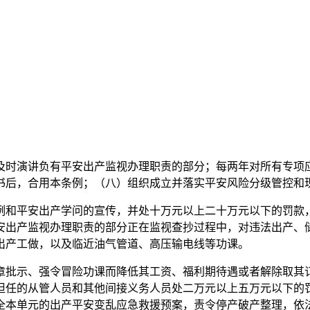
时演讲负有平安出产监视办理职责的部分；每两年对所有专项应
书后，合用本条例；（八）组织成立并落实平安风险分级管控和
和平安出产学问的宣传，并处十万元以上二十万元以下的罚款，
安出产监视办理职责的部分正在监视查抄过程中，对违法出产、
出产工做，以及临近油气管道、高压输电线等功课。
批示、强令冒险功课而降低其工资、福利期待遇或者解除取其订
担任的从管人员和其他间接义务人员处二万元以上五万元以下的
全本单元的出产平安变乱应急救援预案，责令停产破产整理，依