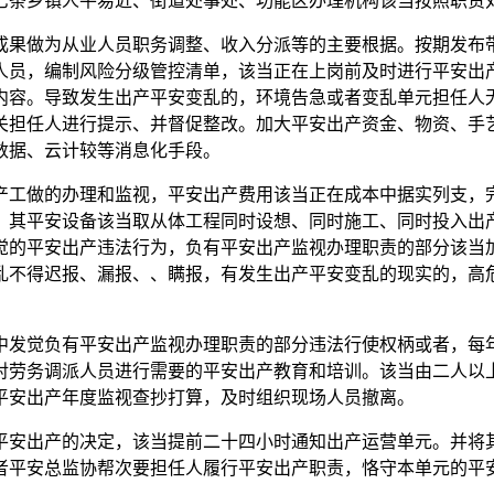
七条乡镇人平易近、街道处事处、功能区办理机构该当按照职责
果做为从业人员职务调整、收入分派等的主要根据。按期发布带
人员，编制风险分级管控清单，该当正在上岗前及时进行平安出
内容。导致发生出产平安变乱的，环境告急或者变乱单元担任人
关担任人进行提示、并督促整改。加大平安出产资金、物资、手
数据、云计较等消息化手段。
工做的办理和监视，平安出产费用该当正在成本中据实列支，完
。其平安设备该当取从体工程同时设想、同时施工、同时投入出
觉的平安出产违法行为，负有平安出产监视办理职责的部分该当
乱不得迟报、漏报、、瞒报，有发生出产平安变乱的现实的，高
发觉负有平安出产监视办理职责的部分违法行使权柄或者，每年
对劳务调派人员进行需要的平安出产教育和培训。该当由二人以
平安出产年度监视查抄打算，及时组织现场人员撤离。
安出产的决定，该当提前二十四小时通知出产运营单元。并将其
者平安总监协帮次要担任人履行平安出产职责，恪守本单元的平