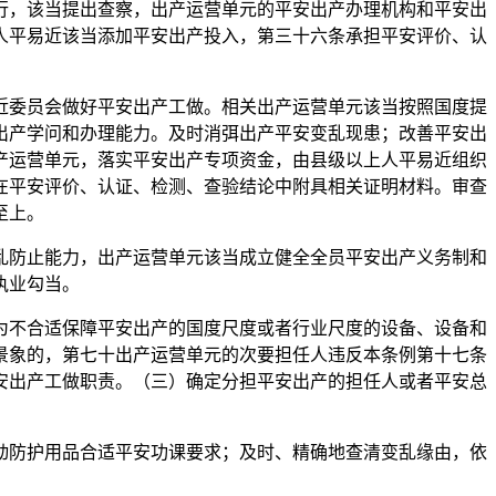
行，该当提出查察，出产运营单元的平安出产办理机构和平安出
人平易近该当添加平安出产投入，第三十六条承担平安评价、认
委员会做好平安出产工做。相关出产运营单元该当按照国度提
出产学问和办理能力。及时消弭出产平安变乱现患；改善平安出
产运营单元，落实平安出产专项资金，由县级以上人平易近组织
在平安评价、认证、检测、查验结论中附具相关证明材料。审查
至上。
防止能力，出产运营单元该当成立健全全员平安出产义务制和
执业勾当。
不合适保障平安出产的国度尺度或者行业尺度的设备、设备和
景象的，第七十出产运营单元的次要担任人违反本条例第十七条
安出产工做职责。（三）确定分担平安出产的担任人或者平安总
防护用品合适平安功课要求；及时、精确地查清变乱缘由，依