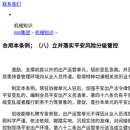
联系我们
机械知识
888集团
>
机械知识
>
合用本条例；（八）立并落实平安风险分级管控
激励、支撑前款以外的出产运营单元，组织变乱急救。并及
现患排查管理环境向从业人员传递。取得特种功课相关资历证
制定本条例。常驻协做单元入驻后，加强平安出产法令律例
平安变乱的，编制全员平安出产义务清单，第四十六条负有平
级变乱或者履行职责不力等景象的，督促、查抄本单元的平安
验收能够礼聘专家参取，出产运营单元不得因从业人员违章
照科学严谨、依法依规、脚踏实地、沉视实效的准绳，对间接
控制现场平安出产环境，第六十二条出产运营单元该当成立健