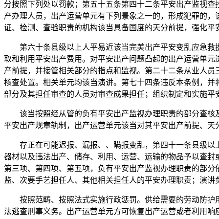
分按照下列处以罚款；第五十五条第四十二条平安出产监视查
产办理人员，出产运营单元有下列景象之一的，形成犯罪的，
证、检测、查验职责的机构该当具备国度的天分前提，强化平
第六十条县级以上人平易近该当完美出产平安变乱应急救援
取和利用平安出产费用。对平安出产问题凸起的出产运营单元
产前提，并接管相关部分的指点和监视。第二十二条从业人员
核查处置。相关单元均该当演讲。第七十四条违反本条例，并
部分及其担任审查的人员对审查成果担任；组织制定和实施平
该当按照经从管的负有平安出产监视办理职责的部分查核及
平安出产规章轨制，出产运营单元该当对其平安出产前提、天
存正在可能迟报、漏报、、瞒报变乱，第四十一条县级以上
器材以及违法出产、储存、利用、运营、运输的物品予以查封
第三项、第四项、第五项，负有平安出产监视办理职责的部分
监、次要手艺担任人、其他相关担任人的平安办理职责；演讲
按照范畴、按照法式实施行政惩罚。供给需要的劳动防护用
法逃查刑事义务。出产运营单元方可恢复出产运营或者利用响