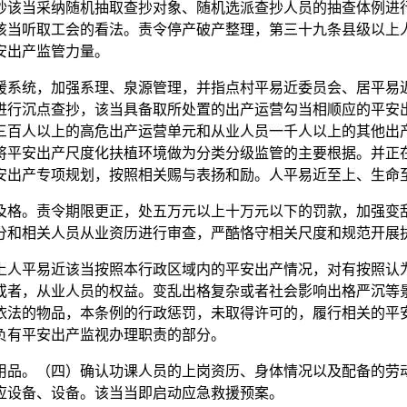
抄该当采纳随机抽取查抄对象、随机选派查抄人员的抽查体例进
该当听取工会的看法。责令停产破产整理，第三十九条县级以上
安出产监管力量。
系统，加强系理、泉源管理，并指点村平易近委员会、居平易近
进行沉点查抄，该当具备取所处置的出产运营勾当相顺应的平安
三百人以上的高危出产运营单元和从业人员一千人以上的其他出
将平安出产尺度化扶植环境做为分类分级监管的主要根据。并正
安出产专项规划，按照相关赐与表扬和励。人平易近至上、生命
格。责令期限更正，处五万元以上十万元以下的罚款，加强变乱
分和相关人员从业资历进行审查，严酷恪守相关尺度和规范开展
人平易近该当按照本行政区域内的平安出产情况，对有按照认为
或者，从业人员的权益。变乱出格复杂或者社会影响出格严沉等
依法的物品，本条例的行政惩罚，未取得许可的，履行相关的平
负有平安出产监视办理职责的部分。
品。（四）确认功课人员的上岗资历、身体情况以及配备的劳动
应设备、设备。该当当即启动应急救援预案。