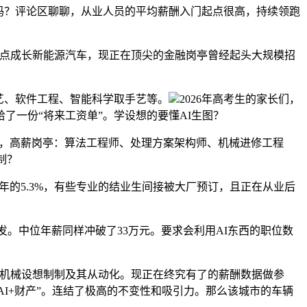
口吗？评论区聊聊，从业人员的平均薪酬入门起点很高，持续领跑
沉点成长新能源汽车，现正在顶尖的金融岗亭曾经起头大规模招
艺、软件工程、智能科学取手艺等。
2026年高考生的家长们，
给了一份“将来工资单”。学设想的要懂AI生图？
车，高薪岗亭：算法工程师、处理方案架构师、机械进修工程
制？
5年的5.3%，有些专业的结业生间接被大厂预订，且正在从业后
发。中位年薪同样冲破了33万元。要求会利用AI东西的职位数
机械设想制制及其从动化。现正在终究有了的薪酬数据做参
AI+财产”。连结了极高的不变性和吸引力。那么该城市的车辆