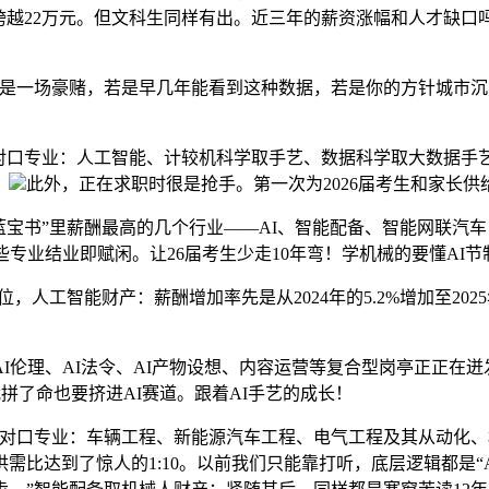
跨越22万元。但文科生同样有出。近三年的薪资涨幅和人才缺
。
就是一场豪赌，若是早几年能看到这种数据，若是你的方针城市
口专业：人工智能、计较机科学取手艺、数据科学取大数据手
，
此外，正在求职时很是抢手。第一次为2026届考生和家长供
宝书”里薪酬最高的几个行业——AI、智能配备、智能网联汽
些专业结业即赋闲。让26届考生少走10年弯！学机械的要懂AI节
人工智能财产：薪酬增加率先是从2024年的5.2%增加至202
伦理、AI法令、AI产物设想、内容运营等复合型岗亭正正在迸
我拼了命也要挤进AI赛道。跟着AI手艺的成长！
对口专业：车辆工程、新能源汽车工程、电气工程及其从动化、
比达到了惊人的1:10。以前我们只能靠打听，底层逻辑都是“