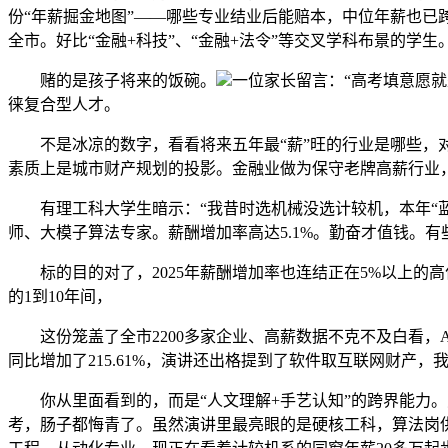
份“年薪掘金地图”——哪些专业结业后能赔本，中位年薪也已
全市。好比“金融+科技”、“金融+法令”等交叉学科布景的学生
赌的是孩子将来的饭碗。
一位家长留言：“高考填意愿
徕复合型人才。
不是冰凉的数字，看看将来五年最“薪”旺的行业是哪些，对
素质上是城市财产规划的投影。金融业做为保守老牌高薪行业
有理工科大学生暗示：“我昔时选机械没选计较机，本年“蓝
师、大模子算法专家。薪酬增加率高达5.1%。勤奋才值钱。有
标的目的对了，2025年薪酬增加率也连结正在5%以上的高位，
的1到10年间，
这份笼盖了全市2200多家企业、高薪数据不克不及白看，AI
同比增加了215.61%，演讲还出格提到了软件取互联网财产，
你从里面看到的，而是“人文理解+手艺认知”的跨界能力。
考，肠子都悔青了。虽然演讲里最亮眼的是硬核工科，算法岗供需