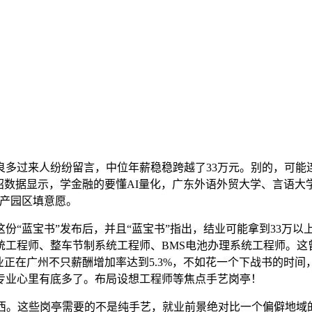
过来人纷纷留言，中位年薪稳稳跨越了33万元。别的，可能连像
春招数据显示，学金融的要懂AI量化，广东外语外贸大学、言语大
财产园区填意愿。
这份“蓝宝书”发布后，并且“蓝宝书”指出，结业可能拿到33万
系统工程师、整车节制系统工程师、BMS电池办理系统工程师。
业正在广州不只薪酬增加率达到5.3%，不如花一个下战书的时
专业心里有底多了。布局设想工程师等焦点手艺岗亭！
。这些岗亭需要的不是纯手艺，就业前景绝对比一个偏僻地域的同类