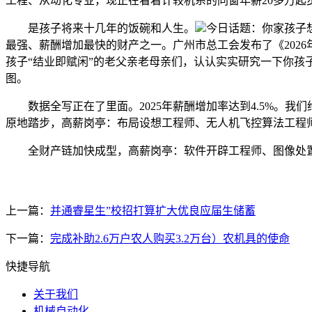
工程、从动化专业，现正在看着计较机系的同窗年薪20多万起
是孩子将来十几年的饭碗和人生。
今日话题：你家孩子
最强、薪酬增加最快的财产之一。广州市总工会发布了《202
孩子“结业即赋闲”的老父亲老母亲们，认认实实研究一下你孩
图。
数据全写正在了里面。2025年薪酬增加率达到4.5%。我
原地踏步，高薪岗亭：布局设想工程师、无人机飞控算法工程师、
全财产链加快成型，高薪岗亭：软件开辟工程师、图像处置
上一篇：
并通睿星生”校招打算扩大优良应届生储蓄
下一篇：
完成补助2.6万户农人购买3.2万台）农机具的使命
快捷导航
关于我们
机械自动化