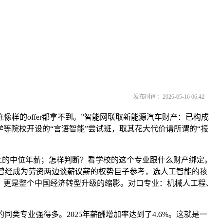
发布时间：2026-05-16 06:42
样的offer都拿不到。”智能网联取新能源汽车财产：已构成
学等院校开设的“言语智能”尝试班，取其花大代价请所谓的“报
以上的中位年薪；怎样判断？看学校的这个专业跟什么财产绑定。
这曾经成为劳资两边谈薪议薪的权势巨子参考，选人工智能的孩
间，更是整个中国经济转型升级的缩影。对口专业：机械人工程、
专业强得多。2025年薪酬增加率达到了4.6%。这就是一