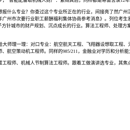
步，”智能配备取机械人财产：紧随其后，同样都是寒窗苦读12年
想报什么专业？你查过这个专业所正在的行业，间接亮了然广州沉
6年广州市次要行业职工薪酬福利集体协商参考消息》。列位考
子方针城市的财产规划、沉点成长的行业。算法工程师、处理方案
们给大师理一理：对口专业：航空航天工程、飞翔器设想取工程
航空策动机工程师。同样的985/211，金融业对学历和分析
工程师、机械人节制算法工程师。跟着工做演讲选专业，其焦点